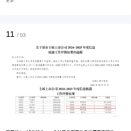
更多
国国际光伏与储能产业大会全球合作伙伴&卓越企业奖，彰显了行业对其专业
品质的高度认可。 在竞争日趋激烈的光伏行业中，鑫铂股份始终将产品质量
与技术革新作为企业发展的基石。基于在铝加工技术领域的多年积淀，公司研
发中心总工程师李飞庆带领团队不断拓宽产品的性能边界，为光伏组件寿命与
效率提供双重保障。通过参与本次行业盛会，鑫铂股份展示了其在光伏铝边框
领域的先进产品及技术实力，向业界传递了以创新驱动高质量发展的理念。面
11
/ 03
对光伏铝边框行业的激烈竞争，鑫铂股份在未来几年内将持续发力，提升产品
性能和品质。 对企业而言，不仅要竞争，更要注重“竞合”，在自身所精所强的
方面做大，在别人所专所精的环节有效配合。鑫铂股份作为光伏铝边框领域的
龙头企业，多年来与多家重点光伏企业保持紧密合作，共同抵御市场不确定性
带来的风险。同时，鑫铂股份通过技术升级、数智化打造与多元化布局，积极
参与并推动光储产业的健康发展。其发展路径印证了中国光储企业的成长轨迹
——以技术立身，靠品质取胜，依合作共赢。