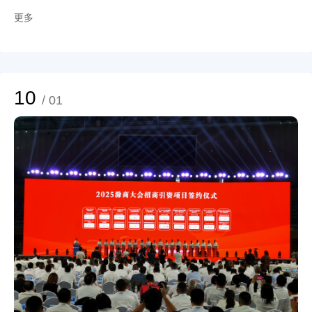
指定地点，车内车外一片忙碌而温馨的景象。提前报名的员工们利用工作间隙
获批，为鑫铂股份的科技研发插上了新的翅膀。随着高强韧铝镁合金项目的深
更多
按时到来，并在街道工作人员和公司行政部门组织人员的指引下，井然有序地
入推进，公司不仅将在飞行汽车轻量化领域实现技术突破，更将为中国低空经
完成登记填表、血压测量、血液初筛等各项流程。整个流程高效顺畅，配合默
济的发展贡献重要力量。鑫铂股份正凭借其材料技术积累与研发创新，在这片
契，展现了鑫铂员工良好的精神风貌和组织纪律性。 献血椅上的每一个身影
万亿级新赛道上抢占先机。
都值得我们致敬，他们之中，有多次献血的“老将”，熟练的挽起袖子配合医护
人员的工作；也有不少“新兵”，虽然略带紧张，但最终还是勇敢伸出手臂，完
成爱的传递。正是这一个个平凡而可爱的鑫铂人，用他们看似微小的个人行
10
/ 01
动，凝聚成了公司回馈社会的大爱洪流。 公司始终坚信，企业的价值既在于
创造经济效益，也在于积极履行社会责任，此次献血活动，让“无私奉献”不再
是一句口号，而是变成了可感可触的集体行动，是企业内部一场生动的爱心教
育。 热血有限，真情无价。工装蓝与献血红，交相绘成这个秋天温暖的色
彩，鑫铂股份的员工们用流淌的热血，传递了人间温情，展现了新时代企业职
工勇于担当、甘于奉献的高尚品格。未来，鑫铂股份将继续投身各类社会公益
事业，让爱的接力棒不断传递，让责任与担当成为公司发展道路上最温暖的底
色。