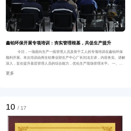
鑫铂环保开展专项培训：夯实管理根基，共促生产提升
今日，一场面向生产一线管理人员及骨干工人的专项培训在鑫铂环保
顺利开展。本次培训由再生铝事业部生产中心厂长刘洺主讲，内容务实、讲解
深入，旨在提升基层管理人员的综合能力，优化生产现场管理水平。 一、正
视问题，明晰管理短板 培训伊始，主讲人以问答切入，引导生产管理人员审
更多
视班组作业中的常见问题：一是现场管理被动，班组长大多充当“救火员”角
色，出现问题才去解决，缺乏源头预防；二是制度执行不力，落实效果欠佳，
复盘总结不足，没有形成有效的经验积累和流程优化。这些坦诚的交流分析，
帮助生产管理人员清晰地认识到自身工作中存在的改进空间。 二、找准定
位，梳理工作职责 针对“班组长扮演何种角色”的问题，培训指出其是承上启下
的关键纽带，既是生产任务的执行者，也是现场工作的指挥者、协调者。再围
10
/ 17
绕这一角色定位，通过与参训人员进行“上班第一件事”等工作内容梳理，帮助
班组长明确职责、掌握方法，为其提供了清晰的工作思路。 三、聚焦核心，
提升现场效能 生产计划的制定与生产现场的管理是班组长的核心工作。培训
重点讲解了如何更有效地制定和执行生产计划，以及如何应对生产现场的各类