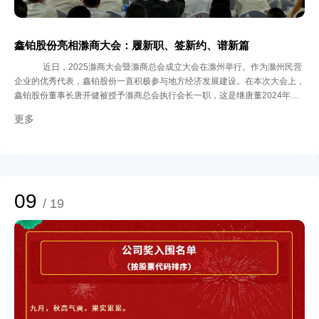
鑫铂股份亮相滁商大会：履新职、签新约、谱新篇
近日，2025滁商大会暨滁商总会成立大会在滁州举行。作为滁州民营
企业的优秀代表，鑫铂股份一直积极参与地方经济发展建设。在本次大会上，
鑫铂股份董事长唐开健被授予滁商总会执行会长一职，这是继唐董2024年担
任安徽省铝业协会会长一职后再担重任。这一殊荣，赋予了鑫铂强烈的归属
更多
感、自豪感和责任感。在唐董的带领下，鑫铂将更好地发挥行业龙头企业带动
作用，促进滁商群体和省铝企业之间的合作与共赢，为滁州打造千亿级新材料
产业集群注入强劲动能。 在“双招双引”项目签约仪式上，鑫铂股份与中南大学
唐建国教授团队正式签署了“智能汽车用抗压溃高强铝镁合金部件关键技术开
发与产业化”项目合作协议。该项目入选滁州市新时代“满天星人才计划”项目，
聚焦新能源汽车轻量化与安全性的双重需求，针对传统铝镁合金在抗压溃性能
09
/ 19
上的技术瓶颈，开发具有自主知识产权的高强韧合金材料，实现材料抗冲击性
能提升，满足智能驾驶场景下电池托盘、车身结构件等核心部件的严苛要求。
鑫铂股份的产业布局始终与国家战略同频共振，形成覆盖光伏、新能源汽车、
再生铝等领域的多元化产品矩阵。此次签约项目，正是公司深化新能源汽车战
略的关键落子。目前，鑫铂股份为国内多家头部车企供应电池托盘、碰撞梁等
核心零部件，并在重庆设立新能源汽车零部件制造基地，实现就近服务西南市
场。今年，新能源汽车业务持续攀升，成为第二增长极，这将进一步增强公司
在高端铝合金材料领域的竞争优势。 站在“十四五”收官与“十五五”启程的交汇