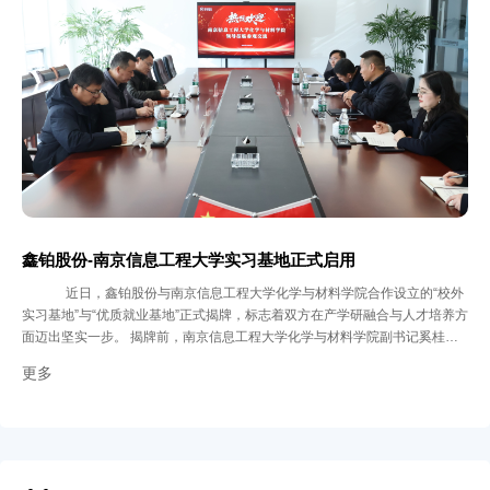
虚拟制造技术设计挤压参数与涂层工艺，启用智能化中试生产线，按照工业化
标准小批量生产，全程追踪材料关键指标，全链协同突破。经过多轮试制优
化，产品技术成熟度达标后，正式启动规模化生产。依托鑫铂股份完善的铝加
工产业链，整合熔炼、挤压、表面处理等核心环节，搭建自动化生产线与数字
化质量管控系统，让实验室里的 “硬核技术” 真正转化为赋能产业的 “实用精
品”。 于关键领域显担当，何以运用？ 目前，该产品已广泛应用于鑫铂股份两
大核心产品线： 高强韧耐腐蚀轨道交通铝型材，用于车辆、高铁两侧接触网
关键结构，性能超越行业标准； 高性能太阳能光伏铝型材，为光伏组件提供
长效防腐保障，助力电站稳定运行。 产品已逐步实现进口替代并走向国际市
场，以实力诠释“安徽制造”的材料竞争力。 入“精品矩阵”之列，何以赋能？
“安徽工业精品”代表安徽制造业在品质、技术、性能等方面的综合高度。此次
获奖，不仅展现了鑫铂股份在关键材料领域的自主创新与系统集成能力，也呼
鑫铂股份-南京信息工程大学实习基地正式启用
应了安徽省打造“工业精品矩阵”、推动制造业向高端化升级的战略方向。 未
近日，鑫铂股份与南京信息工程大学化学与材料学院合作设立的“校外
来，鑫铂股份将继续以技术为根、以品质为本，推出更多高性能铝材解决方
实习基地”与“优质就业基地”正式揭牌，标志着双方在产学研融合与人才培养方
案，助力“安徽制造”向“安徽精品”持续迈进。
面迈出坚实一步。 揭牌前，南京信息工程大学化学与材料学院副书记奚桂
华、副院长李敬发、材料系主任刘斌一行在鑫铂管理团队陪同下参观了企业展
更多
厅，深入了解公司在材料研发、工艺与产业应用方面的成果。 座谈共识：双
向奔赴，同绘蓝图 座谈会上，鑫铂股份副总经理刘汉薰表示：“我们不仅提供
实习岗位，更希望与高校共同构建‘学习-实践-研究’一体化的培养体系。” 南京
信息工程大学化学与材料学院副书记奚桂华对此深表认同：“鑫铂股份作为优
质实习基地与潜在就业基地，为学子提供了宝贵的锻炼平台。”副院长李敬发
则指出：“我们期待实现科研与产业需求的同频共振。” 实习启航：安全为基，