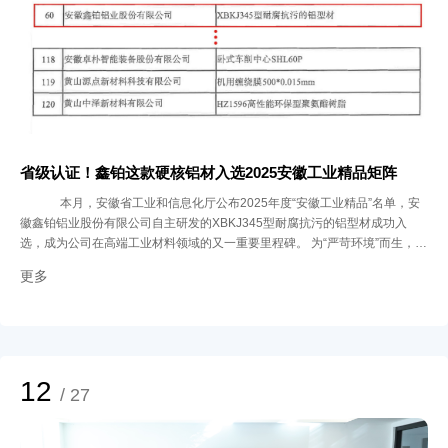
省级认证！鑫铂这款硬核铝材入选2025安徽工业精品矩阵
本月，安徽省工业和信息化厅公布2025年度“安徽工业精品”名单，安
徽鑫铂铝业股份有限公司自主研发的XBKJ345型耐腐抗污的铝型材成功入
选，成为公司在高端工业材料领域的又一重要里程碑。 为“严苛环境”而生，何
以卓越？ 在轨道交通、光伏新能源等高端装备领域，材料必须同时具备 高韧
更多
性、轻量化、耐腐蚀 三大特性。XBKJ345型铝型材正是基于这一目标研发，
通过三大工艺突破，实现性能的全面跃升： 表面“净肤级”预处理：采用喷砂工
艺彻底清洁基材，提升涂层附着力与耐蚀性； 内部“重构级”成型技术：通过精
准热处理工艺细化晶粒，增强材料强韧性与延展性； 涂层“渗透级”电泳工艺：
应用高渗透力涂料，实现均匀覆盖与成本优化。 这些创新使该型材不仅满
足“强、韧、延”的力学高标准，更在长期耐腐蚀与抗污方面表现卓越，成为应
12
/ 27
对复杂工况的可靠选择。 从实验室到生产线，何以落地？ 鑫铂股份组建由院
士、材料专家、工艺工程师组成的专项研发团队，构建 “市场需求 - 技术攻关 -
性能验证” 的正向研发体系。通过高通量计算，优化合金成分；借助仿真智能