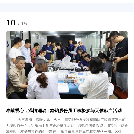
研平台升级：产学研深度融合 鑫铂股份一直致力于产学研深度融合，将学术
研究与产业需求紧密结合。此前与中南大学的校企合作，已在铝合金材料研发
方面取得显著成果；院士工作站的建立，则为企业带来了材料科学领域的顶尖
智慧和前沿视角；合金材料研究院的成立，进一步整合了内外部研发资源，提
10
/ 15
升了系统化研发能力。 此次博士后科研工作站的设立，是鑫铂股份产学研协
同创新体系的又一重要布局：通过与高校博士后流动站的合作，公司将进一步
整合高校材料工程理论研究优势与企业的产业化经验，构建起“产学研用”一体
化的创新体系。这种深度融合不仅有助于加速技术成果的转化，还将为企业培
养一批具备实战经验的高层次科研人才；公司也将依托这一平台，围绕轻量化
材料、智能制造等方向开展系统性研究，持续提升在新能源交通领域的核心竞
争力。 二、攻坚关键技术：产业化进程加速 目前，国外对飞行汽车的研究起
步较早，但在新能源系统功率密度和轻量化方面仍存在技术瓶颈。鑫铂股份博
士后科研工作站的首个课题正是针对这一行业痛点展开攻关，并对飞行汽车车
身关键结构件的屈服强度、抗拉强度、断后伸长率、应力腐蚀指标设定了严格
的标准。课题的成功实施，将有效提升飞行汽车车身结构的轻量化程度与安全
性能，为整车的能耗优化和续航能力提升提供材料基础。 作为国内铝型材及
轻量化部件的领先企业，鑫铂股份已在飞行汽车零部件领域取得实质性进展。
目前，公司已为某头部飞行汽车企业供应前机舱下加强件总成、前碰撞横梁总
成等关键部件，并处于交样验证阶段。预计明年一季度末，相关产品将实现大
奉献爱心，温情涌动 | 鑫铂股份员工积极参与无偿献血活动
规模量产。与此同时，公司正积极拓展与更多飞行汽车制造商的合作，致力于
天气渐凉，温暖启幕。今日，鑫铂股份再次积极响应广陵街道发出的
推动轻量化产品在低空经济中的规模化应用。 三、以科研为翼，翱翔低空经
无偿献血号召，组织员工参与爱心献血活动，以热血传递希望，用实际行动诠
济新蓝海 飞行汽车这片待翱翔的天空，不仅需要智能算法与新能源技术，更
释奉献、友爱与责任的企业精神。 献血车早早停靠在鑫铂光伏一期厂区外的
有赖于铝镁合金这样的“隐形金属”作为产业基石。安徽省博士后科研工作站的