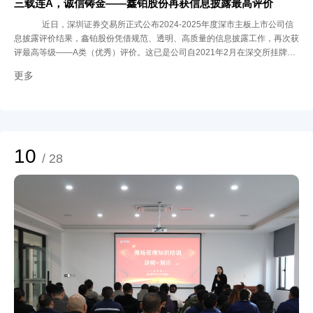
三载连A，诚信铸金——鑫铂股份再获信息披露最高评价
近日，深圳证券交易所正式公布2024-2025年度深市主板上市公司信
息披露评价结果，鑫铂股份凭借规范、透明、高质量的信息披露工作，再次获
评最高等级——A类（优秀）评价。这已是公司自2021年2月在深交所挂牌上
市以来连续第三年蝉联此项荣誉，充分体现了公司在信息披露、合规治理与投
更多
资者关系管理方面持续保持的高水准，也进一步彰显了资本市场对鑫铂股份诚
信经营、公开透明理念的高度认可。 在资本市场的广阔天地中，信息披露质
量是衡量上市公司诚信与透明度的重要标尺。根据深交所评价体系，信息披露
工作评价从高到低分为A、B、C、D四类，其中A类为最高评级。在此标准
下，能够连续三年蝉联A类评价，更是鑫铂股份优异治理能力与诚信文化的有
力明证。 鑫铂始终将信息披露工作视为公司治理的生命线，力求建立一套科
10
/ 28
学、规范、高效的信息披露管理体系：严格遵循深交所信息披露相关规定，确
保公告内容真实、准确、完整，不存在虚假记载、误导性陈述或重大遗漏；通
过多种渠道与投资者保持良性互动，及时回应市场关切，公平保障所有投资者
的知情权；不断完善信息披露内部管理制度，加强相关人员培训，提升业务水
平。 连续三年获得信息披露A类评价，是监管机构及资本市场对鑫铂股份的认
可与鼓励，公司将以此为契机，持续深化信息披露制度建设，不断提升公司治
理的规范化、透明化水平，致力于成为投资者心中值得信赖与依靠的优质企
业。