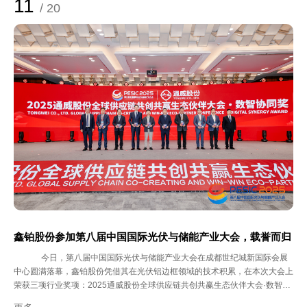
11
/ 20
实践育人 此前，南信大材料物理专业学生已率先进入鑫铂股份开展生产实
习，通过企业文化导入、安全培训、车间观摩与技术座谈等环节，在沉浸式体
验中深化专业认知，完成从“学习者”到“实践者”的转变。 面向未来：持续深
耕，协同创新 鑫铂股份将以此次基地挂牌为起点，持续拓展合作深度与广
度，实现“人才共育、过程共管、成果共享”。
鑫铂股份参加第八届中国国际光伏与储能产业大会，载誉而归
今日，第八届中国国际光伏与储能产业大会在成都世纪城新国际会展
中心圆满落幕，鑫铂股份凭借其在光伏铝边框领域的技术积累，在本次大会上
荣获三项行业奖项：2025通威股份全球供应链共创共赢生态伙伴大会·数智协
同奖、“太阳神”全球光储·中国名片—2025年度卓越辅材企业、2025第八届中