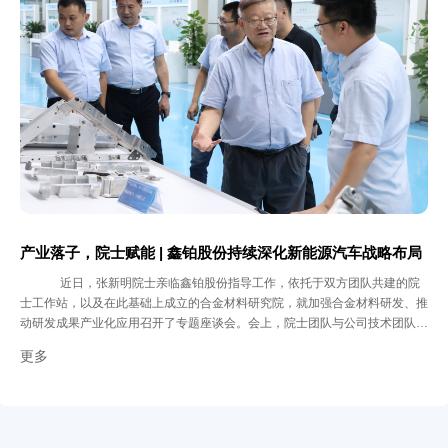
构建透明、互信的投资者关系，努力为投资者创造长期稳定的回报，携手各方
共同推动中国上市公司治理水平向更高质量迈进。
产业落子，院士赋能 | 鑫铂股份持续深化新能源汽车战略布局
近日，张新明院士亲临鑫铂股份指导工作，依托于双方团队共建的院
士工作站，以及在此基础上成立的合金材料研究院，就加强合金材料研发、推
动研发成果产业化应用召开了专题座谈会。会上，院士团队与公司技术团队就
高端铝材在新能源汽车轻量化中的应用、高强高韧合金开发及其产业化路径等
更多
议题进行了深入探讨，为鑫铂技术升级和创新方向提供战略性指导。 此前，
为进一步推进技术落地和市场拓展，鑫铂股份在今年收购并控股安徽必达汽车
产业研究院有限公司，有效整合优质研发资源与市场渠道，深化了与头部车企
的合作关系。随后于重庆新设新能源汽车零部件制造公司，实现就近服务西南
整车厂商，不仅降低了物流成本，更提升响应速度和区域产能支撑，助力企业