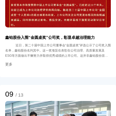
点，鑫铂股份以技术突破与人才集聚为双轮驱动，在高质量发展道路上勇毅前
行。未来，鑫铂股份将继续深化与中南大学等科研院所的合作，以人才兴企、
科技强企为战略方向，为实现“新能源+新科技”双赛道协同发展注入新动力。
鑫铂股份将始终与行业同仁同心同行，在高质量发展的征程上，共创辉煌，共
赢未来。
鑫铂股份入围“金圆桌奖”公司奖，彰显卓越治理能力
近日，第二十届中国上市公司董事会“金圆桌奖”评选公示了公司奖入围
名单，鑫铂股份名列其中。这一奖项旨在表彰在公司治理、高质量发展及
ESG等方面做出不懈努力并取得优秀成绩的上市公司。这并非鑫铂股份首次
在公司治理方面获得认可。早在第十八届“金圆桌奖”评选中，鑫铂股份就曾荣
更多
获“优秀董事会奖”，此次再度入围，体现了鑫铂股份在公司治理领域的持续进
步和自我超越。 良好的公司治理是企业持续发展的基石，鑫铂股份近年来在
公司治理方面采取了一系列重要举措，不断完善各项治理制度，从《公司章
程》到《董事会议事规则》、《股东会议事规则》、《ESG管理制度》等，
力求构建一套科学、完善且高效的治理体系，为企业长远发展保驾护航。 在
信息披露方面，公司严格遵守监管要求，同时建立了与投资者的重大事项沟通
09
/ 13
机制。通过多元化平台与方式，鑫铂股份不断拓展投资者关系管理的深度与广
度，努力构建长期稳定的投资者信任关系。 随着我国资本市场改革持续深
化，上市公司治理质量已成为决定企业长期价值的关键因素。鑫铂股份将继续
强化治理体系建设，对内持续完善治理架构，坚持规范与创新并重；对外积极