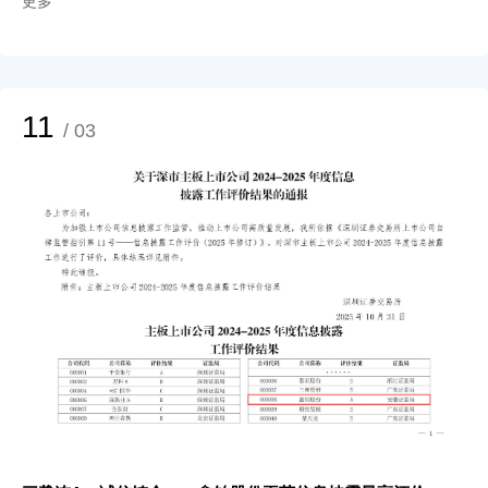
更多
国国际光伏与储能产业大会全球合作伙伴&卓越企业奖，彰显了行业对其专业
品质的高度认可。 在竞争日趋激烈的光伏行业中，鑫铂股份始终将产品质量
与技术革新作为企业发展的基石。基于在铝加工技术领域的多年积淀，公司研
发中心总工程师李飞庆带领团队不断拓宽产品的性能边界，为光伏组件寿命与
效率提供双重保障。通过参与本次行业盛会，鑫铂股份展示了其在光伏铝边框
领域的先进产品及技术实力，向业界传递了以创新驱动高质量发展的理念。面
11
/ 03
对光伏铝边框行业的激烈竞争，鑫铂股份在未来几年内将持续发力，提升产品
性能和品质。 对企业而言，不仅要竞争，更要注重“竞合”，在自身所精所强的
方面做大，在别人所专所精的环节有效配合。鑫铂股份作为光伏铝边框领域的
龙头企业，多年来与多家重点光伏企业保持紧密合作，共同抵御市场不确定性
带来的风险。同时，鑫铂股份通过技术升级、数智化打造与多元化布局，积极
参与并推动光储产业的健康发展。其发展路径印证了中国光储企业的成长轨迹
——以技术立身，靠品质取胜，依合作共赢。