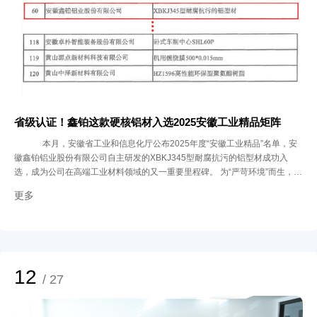
省级认证！鑫铂这款硬核铝材入选2025安徽工业精品矩阵
本月，安徽省工业和信息化厅公布2025年度“安徽工业精品”名单，安
徽鑫铂铝业股份有限公司自主研发的XBKJ345型耐腐抗污的铝型材成功入
选，成为公司在高端工业材料领域的又一重要里程碑。 为“严苛环境”而生，何
以卓越？ 在轨道交通、光伏新能源等高端装备领域，材料必须同时具备 高韧
更多
性、轻量化、耐腐蚀 三大特性。XBKJ345型铝型材正是基于这一目标研发，
通过三大工艺突破，实现性能的全面跃升： 表面“净肤级”预处理：采用喷砂工
艺彻底清洁基材，提升涂层附着力与耐蚀性； 内部“重构级”成型技术：通过精
准热处理工艺细化晶粒，增强材料强韧性与延展性； 涂层“渗透级”电泳工艺：
应用高渗透力涂料，实现均匀覆盖与成本优化。 这些创新使该型材不仅满
足“强、韧、延”的力学高标准，更在长期耐腐蚀与抗污方面表现卓越，成为应
12
/ 27
对复杂工况的可靠选择。 从实验室到生产线，何以落地？ 鑫铂股份组建由院
士、材料专家、工艺工程师组成的专项研发团队，构建 “市场需求 - 技术攻关 -
性能验证” 的正向研发体系。通过高通量计算，优化合金成分；借助仿真智能