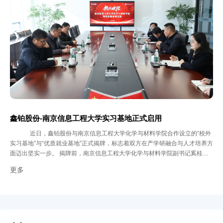
虚拟制造技术设计挤压参数与涂层工艺，启用智能化中试生产线，按照工业化
标准小批量生产，全程追踪材料关键指标，全链协同突破。经过多轮试制优
化，产品技术成熟度达标后，正式启动规模化生产。依托鑫铂股份完善的铝加
工产业链，整合熔炼、挤压、表面处理等核心环节，搭建自动化生产线与数字
化质量管控系统，让实验室里的 “硬核技术” 真正转化为赋能产业的 “实用精
品”。 于关键领域显担当，何以运用？ 目前，该产品已广泛应用于鑫铂股份两
大核心产品线： 高强韧耐腐蚀轨道交通铝型材，用于车辆、高铁两侧接触网
关键结构，性能超越行业标准； 高性能太阳能光伏铝型材，为光伏组件提供
长效防腐保障，助力电站稳定运行。 产品已逐步实现进口替代并走向国际市
场，以实力诠释“安徽制造”的材料竞争力。 入“精品矩阵”之列，何以赋能？
“安徽工业精品”代表安徽制造业在品质、技术、性能等方面的综合高度。此次
获奖，不仅展现了鑫铂股份在关键材料领域的自主创新与系统集成能力，也呼
鑫铂股份-南京信息工程大学实习基地正式启用
应了安徽省打造“工业精品矩阵”、推动制造业向高端化升级的战略方向。 未
近日，鑫铂股份与南京信息工程大学化学与材料学院合作设立的“校外
来，鑫铂股份将继续以技术为根、以品质为本，推出更多高性能铝材解决方
实习基地”与“优质就业基地”正式揭牌，标志着双方在产学研融合与人才培养方
案，助力“安徽制造”向“安徽精品”持续迈进。
面迈出坚实一步。 揭牌前，南京信息工程大学化学与材料学院副书记奚桂
华、副院长李敬发、材料系主任刘斌一行在鑫铂管理团队陪同下参观了企业展
更多
厅，深入了解公司在材料研发、工艺与产业应用方面的成果。 座谈共识：双
向奔赴，同绘蓝图 座谈会上，鑫铂股份副总经理刘汉薰表示：“我们不仅提供
实习岗位，更希望与高校共同构建‘学习-实践-研究’一体化的培养体系。” 南京
信息工程大学化学与材料学院副书记奚桂华对此深表认同：“鑫铂股份作为优
质实习基地与潜在就业基地，为学子提供了宝贵的锻炼平台。”副院长李敬发
则指出：“我们期待实现科研与产业需求的同频共振。” 实习启航：安全为基，