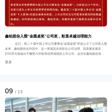
点，鑫铂股份以技术突破与人才集聚为双轮驱动，在高质量发展道路上勇毅前
行。未来，鑫铂股份将继续深化与中南大学等科研院所的合作，以人才兴企、
科技强企为战略方向，为实现“新能源+新科技”双赛道协同发展注入新动力。
鑫铂股份将始终与行业同仁同心同行，在高质量发展的征程上，共创辉煌，共
赢未来。
鑫铂股份入围“金圆桌奖”公司奖，彰显卓越治理能力
近日，第二十届中国上市公司董事会“金圆桌奖”评选公示了公司奖入围
名单，鑫铂股份名列其中。这一奖项旨在表彰在公司治理、高质量发展及
ESG等方面做出不懈努力并取得优秀成绩的上市公司。这并非鑫铂股份首次
在公司治理方面获得认可。早在第十八届“金圆桌奖”评选中，鑫铂股份就曾荣
更多
获“优秀董事会奖”，此次再度入围，体现了鑫铂股份在公司治理领域的持续进
步和自我超越。 良好的公司治理是企业持续发展的基石，鑫铂股份近年来在
公司治理方面采取了一系列重要举措，不断完善各项治理制度，从《公司章
程》到《董事会议事规则》、《股东会议事规则》、《ESG管理制度》等，
力求构建一套科学、完善且高效的治理体系，为企业长远发展保驾护航。 在
信息披露方面，公司严格遵守监管要求，同时建立了与投资者的重大事项沟通
09
/ 13
机制。通过多元化平台与方式，鑫铂股份不断拓展投资者关系管理的深度与广
度，努力构建长期稳定的投资者信任关系。 随着我国资本市场改革持续深
化，上市公司治理质量已成为决定企业长期价值的关键因素。鑫铂股份将继续
强化治理体系建设，对内持续完善治理架构，坚持规范与创新并重；对外积极