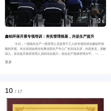
鑫铂环保开展专项培训：夯实管理根基，共促生产提升
今日，一场面向生产一线管理人员及骨干工人的专项培训在鑫铂环保
顺利开展。本次培训由再生铝事业部生产中心厂长刘洺主讲，内容务实、讲解
深入，旨在提升基层管理人员的综合能力，优化生产现场管理水平。 一、正
视问题，明晰管理短板 培训伊始，主讲人以问答切入，引导生产管理人员审
更多
视班组作业中的常见问题：一是现场管理被动，班组长大多充当“救火员”角
色，出现问题才去解决，缺乏源头预防；二是制度执行不力，落实效果欠佳，
复盘总结不足，没有形成有效的经验积累和流程优化。这些坦诚的交流分析，
帮助生产管理人员清晰地认识到自身工作中存在的改进空间。 二、找准定
位，梳理工作职责 针对“班组长扮演何种角色”的问题，培训指出其是承上启下
的关键纽带，既是生产任务的执行者，也是现场工作的指挥者、协调者。再围
10
/ 17
绕这一角色定位，通过与参训人员进行“上班第一件事”等工作内容梳理，帮助
班组长明确职责、掌握方法，为其提供了清晰的工作思路。 三、聚焦核心，
提升现场效能 生产计划的制定与生产现场的管理是班组长的核心工作。培训
重点讲解了如何更有效地制定和执行生产计划，以及如何应对生产现场的各类