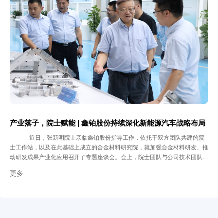
构建透明、互信的投资者关系，努力为投资者创造长期稳定的回报，携手各方
共同推动中国上市公司治理水平向更高质量迈进。
产业落子，院士赋能 | 鑫铂股份持续深化新能源汽车战略布局
近日，张新明院士亲临鑫铂股份指导工作，依托于双方团队共建的院
士工作站，以及在此基础上成立的合金材料研究院，就加强合金材料研发、推
动研发成果产业化应用召开了专题座谈会。会上，院士团队与公司技术团队就
高端铝材在新能源汽车轻量化中的应用、高强高韧合金开发及其产业化路径等
更多
议题进行了深入探讨，为鑫铂技术升级和创新方向提供战略性指导。 此前，
为进一步推进技术落地和市场拓展，鑫铂股份在今年收购并控股安徽必达汽车
产业研究院有限公司，有效整合优质研发资源与市场渠道，深化了与头部车企
的合作关系。随后于重庆新设新能源汽车零部件制造公司，实现就近服务西南
整车厂商，不仅降低了物流成本，更提升响应速度和区域产能支撑，助力企业