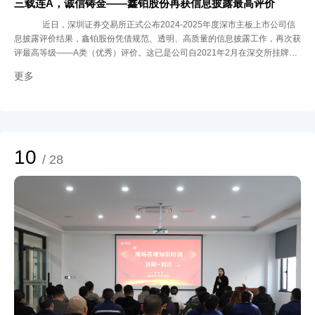
三载连A，诚信铸金——鑫铂股份再获信息披露最高评价
近日，深圳证券交易所正式公布2024-2025年度深市主板上市公司信
息披露评价结果，鑫铂股份凭借规范、透明、高质量的信息披露工作，再次获
评最高等级——A类（优秀）评价。这已是公司自2021年2月在深交所挂牌上
市以来连续第三年蝉联此项荣誉，充分体现了公司在信息披露、合规治理与投
更多
资者关系管理方面持续保持的高水准，也进一步彰显了资本市场对鑫铂股份诚
信经营、公开透明理念的高度认可。 在资本市场的广阔天地中，信息披露质
量是衡量上市公司诚信与透明度的重要标尺。根据深交所评价体系，信息披露
工作评价从高到低分为A、B、C、D四类，其中A类为最高评级。在此标准
下，能够连续三年蝉联A类评价，更是鑫铂股份优异治理能力与诚信文化的有
力明证。 鑫铂始终将信息披露工作视为公司治理的生命线，力求建立一套科
10
/ 28
学、规范、高效的信息披露管理体系：严格遵循深交所信息披露相关规定，确
保公告内容真实、准确、完整，不存在虚假记载、误导性陈述或重大遗漏；通
过多种渠道与投资者保持良性互动，及时回应市场关切，公平保障所有投资者
的知情权；不断完善信息披露内部管理制度，加强相关人员培训，提升业务水
平。 连续三年获得信息披露A类评价，是监管机构及资本市场对鑫铂股份的认
可与鼓励，公司将以此为契机，持续深化信息披露制度建设，不断提升公司治
理的规范化、透明化水平，致力于成为投资者心中值得信赖与依靠的优质企
业。