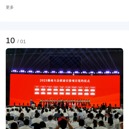
指定地点，车内车外一片忙碌而温馨的景象。提前报名的员工们利用工作间隙
获批，为鑫铂股份的科技研发插上了新的翅膀。随着高强韧铝镁合金项目的深
更多
按时到来，并在街道工作人员和公司行政部门组织人员的指引下，井然有序地
入推进，公司不仅将在飞行汽车轻量化领域实现技术突破，更将为中国低空经
完成登记填表、血压测量、血液初筛等各项流程。整个流程高效顺畅，配合默
济的发展贡献重要力量。鑫铂股份正凭借其材料技术积累与研发创新，在这片
契，展现了鑫铂员工良好的精神风貌和组织纪律性。 献血椅上的每一个身影
万亿级新赛道上抢占先机。
都值得我们致敬，他们之中，有多次献血的“老将”，熟练的挽起袖子配合医护
人员的工作；也有不少“新兵”，虽然略带紧张，但最终还是勇敢伸出手臂，完
成爱的传递。正是这一个个平凡而可爱的鑫铂人，用他们看似微小的个人行
10
/ 01
动，凝聚成了公司回馈社会的大爱洪流。 公司始终坚信，企业的价值既在于
创造经济效益，也在于积极履行社会责任，此次献血活动，让“无私奉献”不再
是一句口号，而是变成了可感可触的集体行动，是企业内部一场生动的爱心教
育。 热血有限，真情无价。工装蓝与献血红，交相绘成这个秋天温暖的色
彩，鑫铂股份的员工们用流淌的热血，传递了人间温情，展现了新时代企业职
工勇于担当、甘于奉献的高尚品格。未来，鑫铂股份将继续投身各类社会公益
事业，让爱的接力棒不断传递，让责任与担当成为公司发展道路上最温暖的底
色。