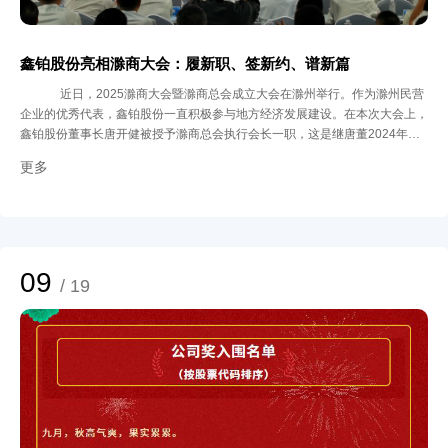
鑫铂股份亮相滁商大会：履新职、签新约、谱新篇
近日，2025滁商大会暨滁商总会成立大会在滁州举行。作为滁州民营
企业的优秀代表，鑫铂股份一直积极参与地方经济发展建设。在本次大会上，
鑫铂股份董事长唐开健被授予滁商总会执行会长一职，这是继唐董2024年担
任安徽省铝业协会会长一职后再担重任。这一殊荣，赋予了鑫铂强烈的归属
更多
感、自豪感和责任感。在唐董的带领下，鑫铂将更好地发挥行业龙头企业带动
作用，促进滁商群体和省铝企业之间的合作与共赢，为滁州打造千亿级新材料
产业集群注入强劲动能。 在“双招双引”项目签约仪式上，鑫铂股份与中南大学
唐建国教授团队正式签署了“智能汽车用抗压溃高强铝镁合金部件关键技术开
发与产业化”项目合作协议。该项目入选滁州市新时代“满天星人才计划”项目，
聚焦新能源汽车轻量化与安全性的双重需求，针对传统铝镁合金在抗压溃性能
09
/ 19
上的技术瓶颈，开发具有自主知识产权的高强韧合金材料，实现材料抗冲击性
能提升，满足智能驾驶场景下电池托盘、车身结构件等核心部件的严苛要求。
鑫铂股份的产业布局始终与国家战略同频共振，形成覆盖光伏、新能源汽车、
再生铝等领域的多元化产品矩阵。此次签约项目，正是公司深化新能源汽车战
略的关键落子。目前，鑫铂股份为国内多家头部车企供应电池托盘、碰撞梁等
核心零部件，并在重庆设立新能源汽车零部件制造基地，实现就近服务西南市
场。今年，新能源汽车业务持续攀升，成为第二增长极，这将进一步增强公司
在高端铝合金材料领域的竞争优势。 站在“十四五”收官与“十五五”启程的交汇