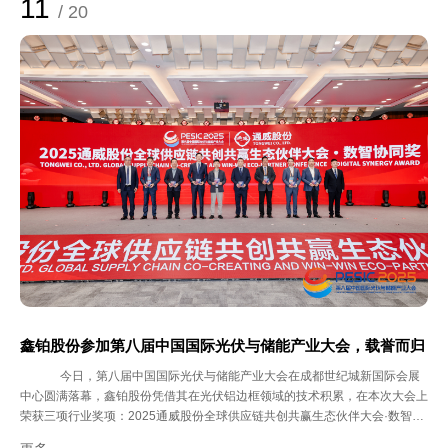
11
/ 20
实践育人 此前，南信大材料物理专业学生已率先进入鑫铂股份开展生产实
习，通过企业文化导入、安全培训、车间观摩与技术座谈等环节，在沉浸式体
验中深化专业认知，完成从“学习者”到“实践者”的转变。 面向未来：持续深
耕，协同创新 鑫铂股份将以此次基地挂牌为起点，持续拓展合作深度与广
度，实现“人才共育、过程共管、成果共享”。
鑫铂股份参加第八届中国国际光伏与储能产业大会，载誉而归
今日，第八届中国国际光伏与储能产业大会在成都世纪城新国际会展
中心圆满落幕，鑫铂股份凭借其在光伏铝边框领域的技术积累，在本次大会上
荣获三项行业奖项：2025通威股份全球供应链共创共赢生态伙伴大会·数智协
同奖、“太阳神”全球光储·中国名片—2025年度卓越辅材企业、2025第八届中