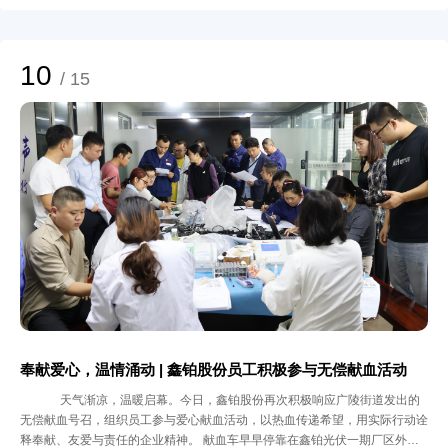
研平台升级：产学研深度融合 鑫铂股份一直致力于产学研深度融合，将学术
研究与产业需求紧密结合。此前与中南大学的校企合作，已在铝合金材料研发
方面取得显著成果；院士工作站的建立，则为企业带来了材料科学领域的顶尖
智慧和前沿视角；合金材料研究院的成立，进一步整合了内外部研发资源，提
10
/ 15
升了系统化研发能力。 此次博士后科研工作站的设立，是鑫铂股份产学研协
同创新体系的又一重要布局：通过与高校博士后流动站的合作，公司将进一步
整合高校材料工程理论研究优势与企业的产业化经验，构建起“产学研用”一体
化的创新体系。这种深度融合不仅有助于加速技术成果的转化，还将为企业培
养一批具备实战经验的高层次科研人才；公司也将依托这一平台，围绕轻量化
材料、智能制造等方向开展系统性研究，持续提升在新能源交通领域的核心竞
争力。 二、攻坚关键技术：产业化进程加速 目前，国外对飞行汽车的研究起
步较早，但在新能源系统功率密度和轻量化方面仍存在技术瓶颈。鑫铂股份博
士后科研工作站的首个课题正是针对这一行业痛点展开攻关，并对飞行汽车车
身关键结构件的屈服强度、抗拉强度、断后伸长率、应力腐蚀指标设定了严格
的标准。课题的成功实施，将有效提升飞行汽车车身结构的轻量化程度与安全
性能，为整车的能耗优化和续航能力提升提供材料基础。 作为国内铝型材及
轻量化部件的领先企业，鑫铂股份已在飞行汽车零部件领域取得实质性进展。
目前，公司已为某头部飞行汽车企业供应前机舱下加强件总成、前碰撞横梁总
成等关键部件，并处于交样验证阶段。预计明年一季度末，相关产品将实现大
奉献爱心，温情涌动 | 鑫铂股份员工积极参与无偿献血活动
规模量产。与此同时，公司正积极拓展与更多飞行汽车制造商的合作，致力于
天气渐凉，温暖启幕。今日，鑫铂股份再次积极响应广陵街道发出的
推动轻量化产品在低空经济中的规模化应用。 三、以科研为翼，翱翔低空经
无偿献血号召，组织员工参与爱心献血活动，以热血传递希望，用实际行动诠
济新蓝海 飞行汽车这片待翱翔的天空，不仅需要智能算法与新能源技术，更
释奉献、友爱与责任的企业精神。 献血车早早停靠在鑫铂光伏一期厂区外的
有赖于铝镁合金这样的“隐形金属”作为产业基石。安徽省博士后科研工作站的