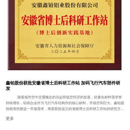
异常情况。在人员与岗位管理方面，强调了“定岗定员”的原则；同时，倡导团
队互帮互助与合理激励，以此提升整体效率，确保生产均衡有序。 本次培训
不仅使生产管理人员厘清了职责、学到了方法，更传递了公司重视基层管理与
员工成长的明确信号，为提升整体生产管理水平进行了有效“充电”。未来，公
司将持续开展管理能力提升系列培训，完善人才梯队建设，打通内部竞聘通
道，为有能力的一线生产员工提供广阔发展平台。
鑫铂股份获批安徽省博士后科研工作站 加码飞行汽车部件研
发
随着城市空中交通概念的兴起和低空经济的发展，轻量化材料需求将
持续增长，铝镁合金作为飞行汽车结构件的核心材料，市场空间巨大。鑫铂股
份精准把握这一市场需求，将新获批设立的省级博士后科研工作站的研究方向
锁定在这一前沿领域，与南京信息工程大学博士后流动站合作，携手破题“新
更多
能源飞行汽车用高强韧铝镁合金关键技术研发以及产业化应用”，以前沿技术
攻关飞行汽车车身关键结构件等产品，抢占未来高端市场的制高点。 一、科