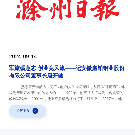
2024-09-14
军旅砺意志 创业竞风流——记安徽鑫铂铝业股份
有限公司董事长唐开健
熟悉唐开健的人，无不为他的人生经历感叹，从部队到“商海”，他
成为亲朋好友眼中的传奇人物—— 1998年，他应征入伍成为一名光荣的
解放军战士。 2001年，他退役后毅然外出打工自谋生路。 2007年，他辞
去令人羡慕的国企副总职务，返乡创立安徽鑫发铝业有限公司，此后企业
了解更多
迅速发展壮大，先后荣获“国家知识产权优势企业”“工信部第三批专精特
新‘小巨人’企业”等荣誉称号，2021年2月，在深交所成功挂牌上市，开启
天长A股上市新时代。 岁月变迁，初心不变。如今的唐开健已从一位保家
卫国的解放军战士，蝶变成一位爱国爱党、创新创业、乐于奉献的优秀民
营企业家。 逐梦“铝途” 2001年，带着对部队深深的眷恋，23岁的唐开健