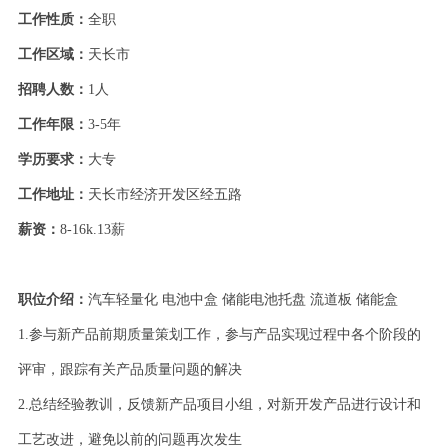
工作性质
：
全职
工作区域
：
天长市
招聘人数
：
1
人
工作年限
：
3-5
年
学历要求
：
大专
工作地址
：
天长市经济开发区经五路
薪资
：
8-16k.13
薪
职位介绍：
汽车轻量化
电池中盒
储能电池托盘
流道板
储能盒
1.
参与新产品前期质量策划工作，参与产品实现过程中各个阶段的
评审，跟踪有关产品质量问题的解决
2.
总结经验教训，反馈新产品项目小组，对新开发产品进行设计和
工艺改进，避免以前的问题再次发生